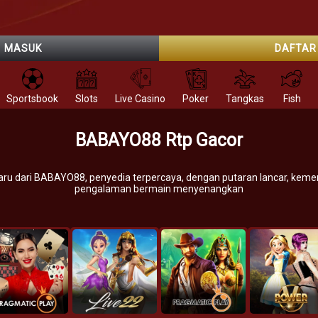
MASUK
DAFTAR
Sportsbook
Slots
Live Casino
Poker
Tangkas
Fish
BABAYO88 Rtp Gacor
ru dari BABAYO88, penyedia terpercaya, dengan putaran lancar, kem
pengalaman bermain menyenangkan