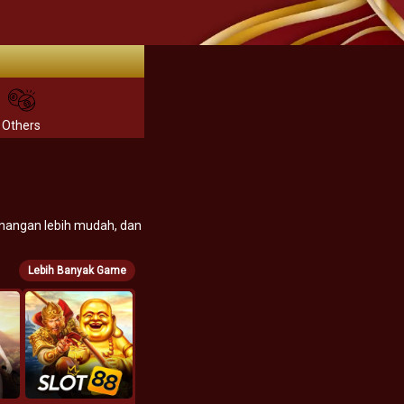
Others
enangan lebih mudah, dan
Lebih Banyak Game