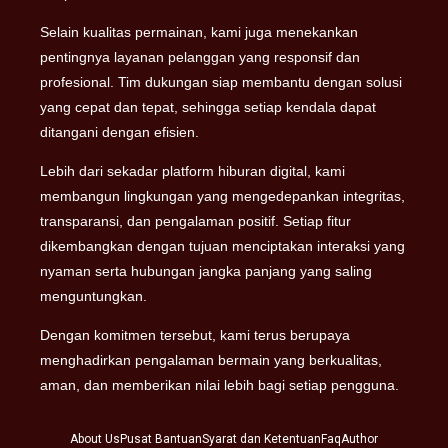
Selain kualitas permainan, kami juga menekankan
pentingnya layanan pelanggan yang responsif dan
profesional. Tim dukungan siap membantu dengan solusi
yang cepat dan tepat, sehingga setiap kendala dapat
ditangani dengan efisien.
Lebih dari sekadar platform hiburan digital, kami
membangun lingkungan yang mengedepankan integritas,
transparansi, dan pengalaman positif. Setiap fitur
dikembangkan dengan tujuan menciptakan interaksi yang
nyaman serta hubungan jangka panjang yang saling
menguntungkan.
Dengan komitmen tersebut, kami terus berupaya
menghadirkan pengalaman bermain yang berkualitas,
aman, dan memberikan nilai lebih bagi setiap pengguna.
About Us
Pusat Bantuan
Syarat dan Ketentuan
Faq
Author