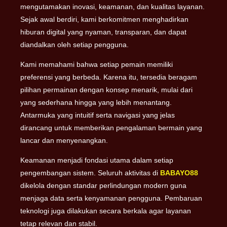
mengutamakan inovasi, keamanan, dan kualitas layanan.
Sejak awal berdiri, kami berkomitmen menghadirkan
hiburan digital yang nyaman, transparan, dan dapat
diandalkan oleh setiap pengguna.
Kami memahami bahwa setiap pemain memiliki
preferensi yang berbeda. Karena itu, tersedia beragam
pilihan permainan dengan konsep menarik, mulai dari
yang sederhana hingga yang lebih menantang.
Antarmuka yang intuitif serta navigasi yang jelas
dirancang untuk memberikan pengalaman bermain yang
lancar dan menyenangkan.
Keamanan menjadi fondasi utama dalam setiap
pengembangan sistem. Seluruh aktivitas di
BABAYO88
dikelola dengan standar perlindungan modern guna
menjaga data serta kenyamanan pengguna. Pembaruan
teknologi juga dilakukan secara berkala agar layanan
tetap relevan dan stabil.