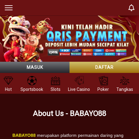
MASUK
DAFTAR
Hot
Sportsbook
Slots
Live Casino
Poker
Tangkas
About Us - BABAYO88
BABAYO88
merupakan platform permainan daring yang